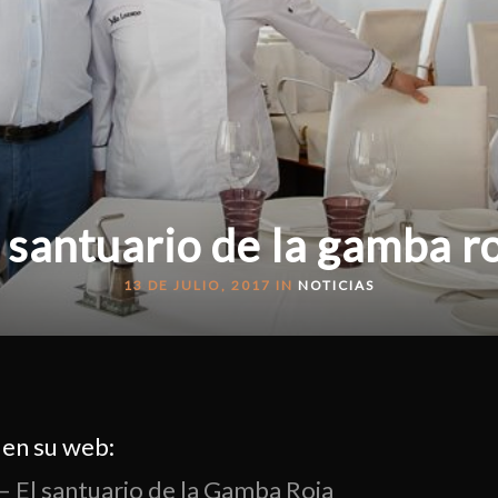
 santuario de la gamba r
13 DE JULIO, 2017 IN
NOTICIAS
 en su web:
– El santuario de la Gamba Roja