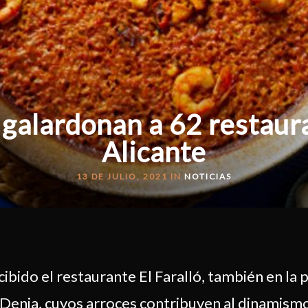
a galardonan a 62 restaur
Alicante
13 DE JULIO, 2021 IN
NOTICIAS
bido el restaurante El Faralló, también en la p
 Denia, cuyos arroces contribuyen al dinamism